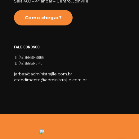
Sala 409 – 4° andar – Centro, Joinville.
Como chegar?
FALE CONOSCO
(47) 99961-6666
(47) 99951-5140
jarbas@administrajlle.com.br
atendimento@administrajlle.com.br